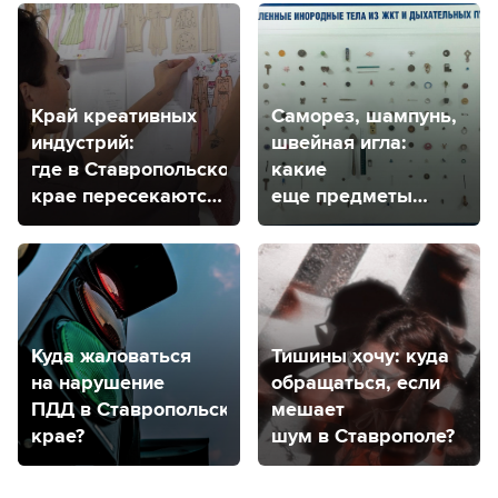
Край креативных
Саморез, шампунь,
индустрий:
швейная игла:
где в Ставропольском
какие
крае пересекаются
еще предметы
творчество
извлекают
и экономика?
из маленьких
пациентов врачи
в Ставрополе?
Куда жаловаться
Тишины хочу: куда
на нарушение
обращаться, если
ПДД в Ставропольском
мешает
крае?
шум в Ставрополе?