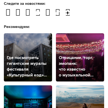
Следите за новостями:
Рекомендуем:
Где посмотреть
Отрицание, торг,
гигантские муралы
эмопанк:
фестиваля
что известно
«Культурный код»
о музыкальной
в Солнечнодольске
группе «Контроль»
из Ставрополя