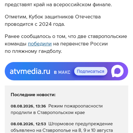
представляли 20 защитников. В программу
вошли настольный теннис, волейбол сидя,
метание ножа, стрельба из лука
и из электронного оружия, пауэрлифтинг, шашки
и шахматы. Победители и призеры теперь
представят край на всероссийском финале.
Отметим, Кубок защитников Отечества
проводится с 2024 года.
Ранее сообщалось о том, что две ставропольские
команды
победили
на первенстве России
по пляжному гандболу.
Последние новости: