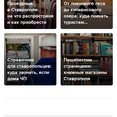
Рекомендуем:
Проездные
От лианового леса
в Ставрополе:
до кипарисового
на что распространяется
озера: куда поехать
и как приобрести
туристам
из Ставропольского
края, чтобы
погулять
на природе
Справочник
Пошелестим
для ставропольцев:
страницами:
куда звонить, если
книжные магазины
дома ЧП
Ставрополя