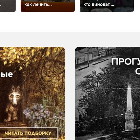
как лечить
кто виноват,
аллергию
что делать?