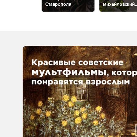
Ставрополя
михайловский
дендрарий?