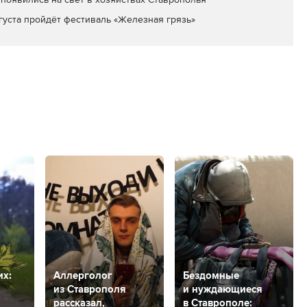
вгуста пройдёт фестиваль «Железная грязь»
их:
Аллерголог
Бездомные
из Ставрополя
и нуждающиеся
рассказал,
в Ставрополе: