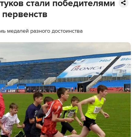
нтуков стали победителями
 первенств
мь медалей разного достоинства