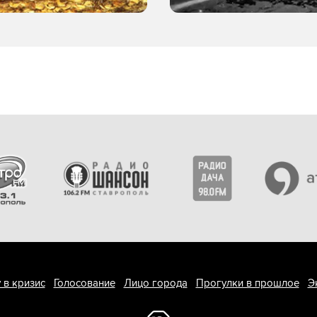
 в кризис
Голосование
Лицо города
Прогулки в прошлое
Э