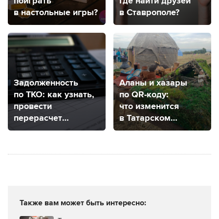
поиграть
Где найти друзей
в настольные игры?
в Ставрополе?
Задолженность
Аланы и хазары
по ТКО: как узнать,
по QR-коду:
провести
что изменится
перерасчет
в Татарском
и оспорить
городище?
в Ставропольском
крае?
Также вам может быть интересно: