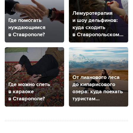
Лемуротерапия
Где помогать
и шоу дельфинов:
нуждающимся
куда сходить
в Ставрополе?
в Ставропольском
крае, чтобы
посмотреть
на животных
От лианового леса
Где можно спеть
до кипарисового
в караоке
озера: куда поехать
в Ставрополе?
туристам
из Ставропольского
края, чтобы
погулять
на природе