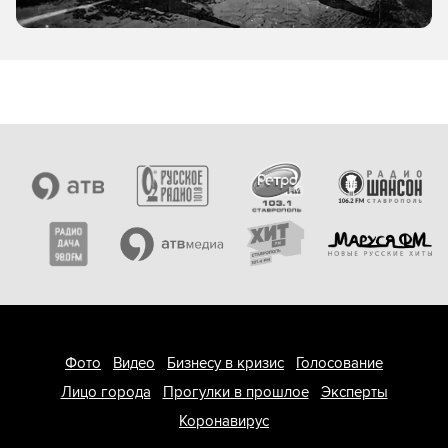
Фото
Видео
Бизнесу в кризис
Голосование
Лицо города
Прогулки в прошлое
Эксперты
Коронавирус