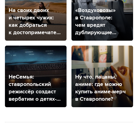
На своих двоих
«Воздуховозы»
и четырех чужих:
в Ставрополе:
как добраться
чем вредят
к достопримечательностям
дублирующие
КМВ
маршруты?
НеСемья:
Ну что, пацаны,
ставропольский
аниме: где можно
режиссёр создаст
купить аниме-мерч
вербатим о детях-
в Ставрополе?
сиротах