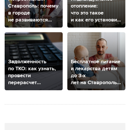
Ставрополь: почему
отопление:
в городе
что это такое
не развиваются
и как его установить
творческие
в Ставрополе?
кластеры?
Задолженность
Бесплатное питание
по ТКО: как узнать,
и лекарства детям
провести
до 3-х
перерасчет
лет на Ставрополье:
и оспорить
как получить?
в Ставропольском
крае?