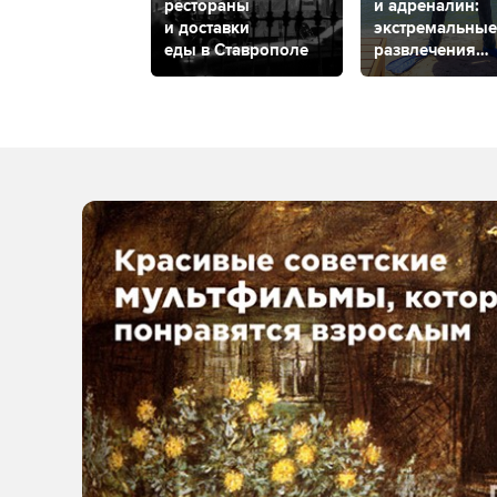
рестораны
и адреналин:
и доставки
экстремальные
еды в Ставрополе
развлечения
в Ставропольс
крае