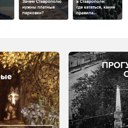
Зачем Ставрополю
в Ставрополе:
нужны платные
где кататься, какие
парковки?
правила
ком
и где купить?