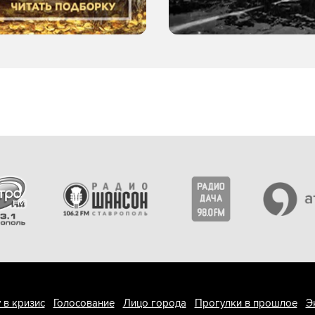
 в кризис
Голосование
Лицо города
Прогулки в прошлое
Э