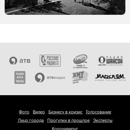
Фото
Видео
Бизнесу в кризис
Голосование
Лицо города
Прогулки в прошлое
Эксперты
Коронавирус