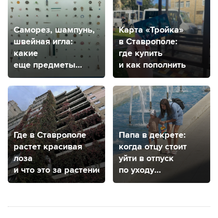
Саморез, шампунь,
Карта «Тройка»
швейная игла:
в Ставрополе:
какие
где купить
еще предметы
и как пополнить
извлекают
из маленьких
пациентов врачи
в Ставрополе?
Где в Ставрополе
Папа в декрете:
растет красивая
когда отцу стоит
лоза
уйти в отпуск
и что это за растение?
по уходу
за ребенком
и как это сделать