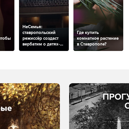
НеСемья:
ставропольский
Где купить
чтобы
режиссёр создаст
комнатное растение
вербатим о детях-
в Ставрополе?
сиротах